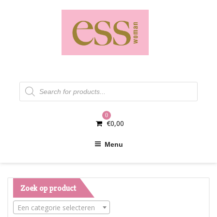
Skip
to
content
Producten
zoeken
0
€
0,00
Menu
Zoek op product
Een categorie selecteren